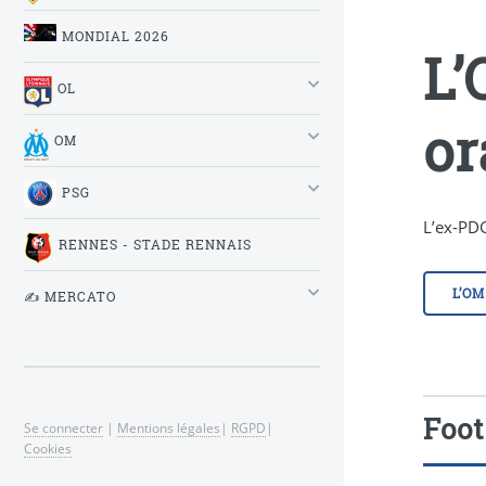
MONDIAL 2026
L’
OL
or
OM
PSG
L’ex-PD
RENNES - STADE RENNAIS
L’OM
✍️ MERCATO
Foot
Se connecter
|
Mentions légales
|
RGPD
|
Cookies