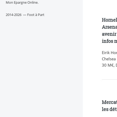
Mon Epargne Online.
2014-2026 — Foot à Part
Hornel
Arsena
avenir
infos 
Eirik Ho
Chelsea 
30 M€, D
Mercat
les dé