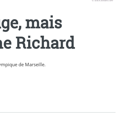
© stock.adobe.com
uge, mais
ne Richard
ympique de Marseille.