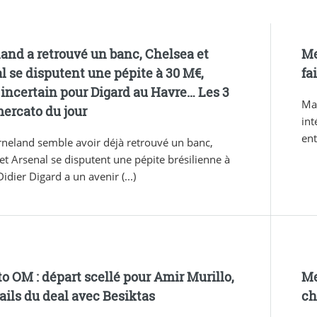
and a retrouvé un banc, Chelsea et
Me
l se disputent une pépite à 30 M€,
fa
 incertain pour Digard au Havre… Les 3
Ma
mercato du jour
int
ent
rneland semble avoir déjà retrouvé un banc,
et Arsenal se disputent une pépite brésilienne à
idier Digard a un avenir (...)
o OM : départ scellé pour Amir Murillo,
Me
tails du deal avec Besiktas
ch